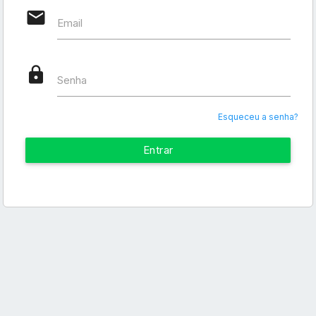
email
Email
lock
Senha
Esqueceu a senha?
Entrar